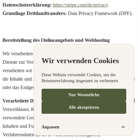
Datenschutzerklärung:
https://stripe.com/de/privacy
.
Grundlage Drittlandtransfers:
Data Privacy Framework (DPF).
Bereitstellung des Onlineangebots und Webhosting
Wir verarbeiten die Daten der Nutzer, um ihnen unsere Online-
Wir verwenden Cookies
Dienste zur Verfügung stellen zu können. Zu diesem Zweck
verarbeiten wir die IP-Adresse des Nutzers, die notwendig ist, um
Diese Website verwendet Cookies, um die
die Inhalte und Funktionen unserer Online-Dienste an den Browser
Benutzererfahrung insgesamt zu verbessern.
oder das Endgerät der Nutzer zu übermitteln.
Nur Wesentliche
Verarbeitete Datenarten:
Nutzungsdaten (z. B. Seitenaufrufe und
Alle akzeptieren
Verweildauer, Klickpfade, Nutzungsintensität und -frequenz,
verwendete Gerätetypen und Betriebssysteme, Interaktionen mit
Inhalten und Funktionen); Meta-, Kommunikations- und
Anpassen
Verfahrensdaten (z. B. IP-Adressen, Zeitangaben,